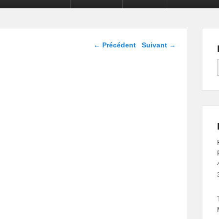
Navigation dans les
←
Précédent
Suivant
→
articles