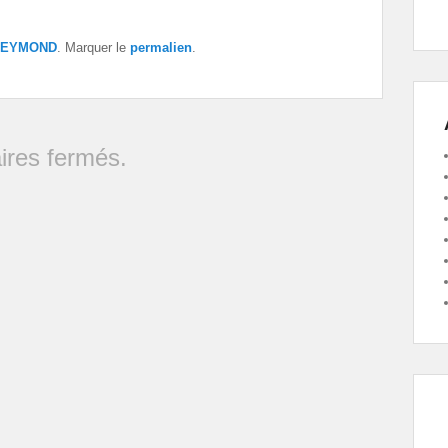
 REYMOND
. Marquer le
permalien
.
res fermés.