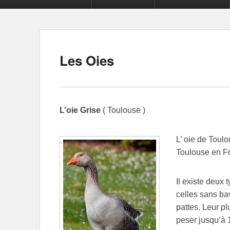
Les Oies
L’oie Grise
( Toulouse )
L’ oie de Toulo
Toulouse en F
Il existe deux 
celles sans bav
pattes. Leur p
peser jusqu’à 