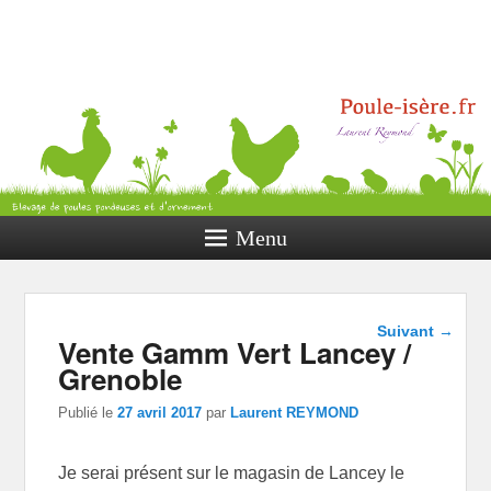
Poule Isère
Elevage de poules pondeuses et
d’ornement
Menu
Navigation
Suivant
→
Vente Gamm Vert Lancey /
dans les
articles
Grenoble
Publié le
27 avril 2017
par
Laurent REYMOND
Je serai présent sur le magasin de Lancey le