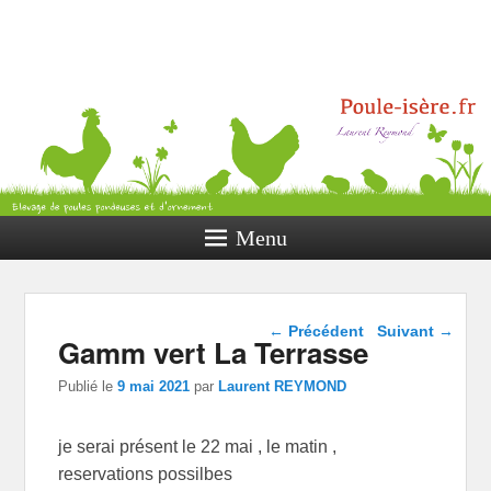
Poule Isère
Elevage de poules pondeuses et
d’ornement
Menu
Navigation dans les
←
Précédent
Suivant
→
Gamm vert La Terrasse
articles
Publié le
9 mai 2021
par
Laurent REYMOND
je serai présent le 22 mai , le matin ,
reservations possilbes