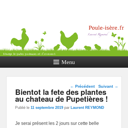
Poule Isère
Elevage de poules pondeuses et
d’ornement
Menu
Navigation dans les
←
Précédent
Suivant
→
Bientot la fete des plantes
articles
au chateau de Pupetières !
Publié le
11 septembre 2019
par
Laurent REYMOND
Je serai présent les 2 jours sur cette belle